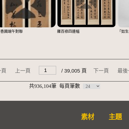
鄭香圃端午對聯
羅百祿四連幅
「如生
一頁
上一頁
/ 39,005 頁
下一頁
最後
共936,104筆
每頁筆數
素材
主題