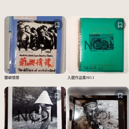
蘭嶼情懷
入選作品集NO.3