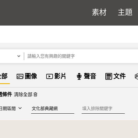
素材
主題
關鍵字
資料類型
全部
圖像
影片
聲音
文件
清除全部
建檔單位
排除關鍵字
日期區間