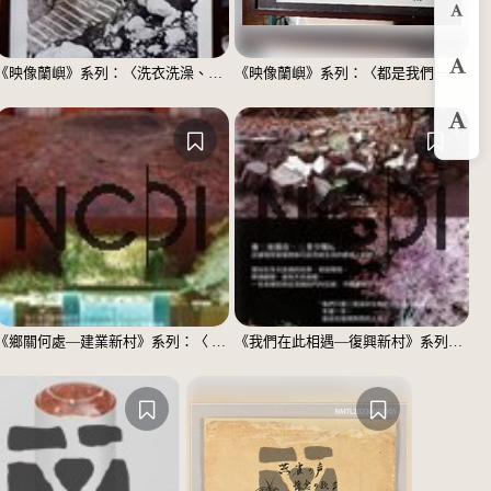
縮
《映像蘭嶼》系列：〈洗衣洗澡、都在這裡〉
《映像蘭嶼》系列：〈都是我們一家人〉
預
放
《鄉關何處—建業新村》系列：〈 邱敬賢04〉
《我們在此相遇—復興新村》系列：〈殘響04〉