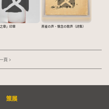
之章」印章
燕雀の声、懐念の歌声（詩集）
一頁
策展