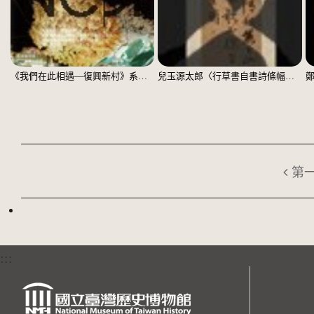
《我們在此相遇—復興新村》系列：〈殘響03〉
兒玉源太郎〈行草書自書詩條幅〉（印本）
第
:::