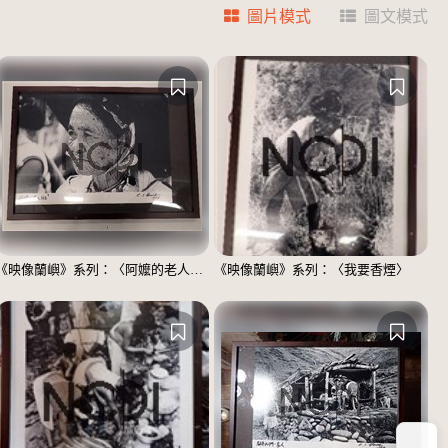
圖片模式
圖文模式
《映像蘭嶼》系列：〈阿嬤的老人斑〉
《映像蘭嶼》系列：〈我要香煙〉