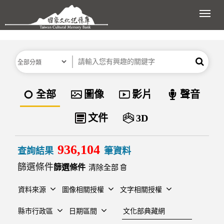
跳到主要內容區塊
展開
分類
關鍵字
搜尋
資料類型
全部
圖像
影片
聲音
文件
3D
936,104
查詢結果
筆資料
篩選條件
清除全部
資料來源
圖像相關授權
文字相關授權
建檔單位
縣市行政區
日期區間