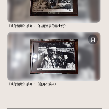
《映像蘭嶼》系列：〈佔用涼亭的男士們〉
《映像蘭嶼》系列：〈歲月不饒人〉