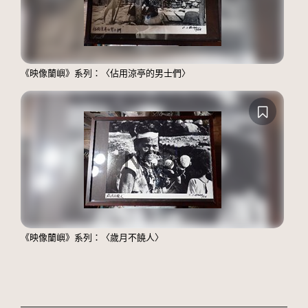
《映像蘭嶼》系列：〈佔用涼亭的男士們〉
《映像蘭嶼》系列：〈歲月不饒人〉