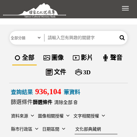
跳到主要內容區塊
展開
分類
關鍵字
搜尋
資料類型
全部
圖像
影片
聲音
文件
3D
936,104
查詢結果
筆資料
篩選條件
清除全部
資料來源
圖像相關授權
文字相關授權
建檔單位
縣市行政區
日期區間