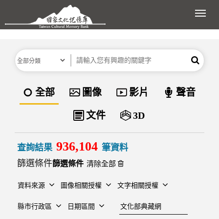
跳到主要內容區塊
展開
分類
關鍵字
搜尋
資料類型
全部
圖像
影片
聲音
文件
3D
936,104
查詢結果
筆資料
篩選條件
清除全部
資料來源
圖像相關授權
文字相關授權
建檔單位
縣市行政區
日期區間