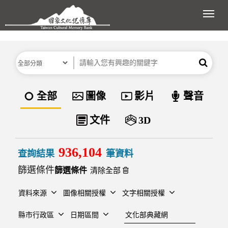
跳到主要內容區塊
展開
分類
關鍵字
搜尋
資料類型
全部
圖像
影片
聲音
文件
3D
936,104
查詢結果
筆資料
篩選條件
清除全部
資料來源
圖像相關授權
文字相關授權
建檔單位
縣市行政區
日期區間