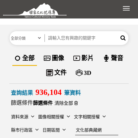
跳到主要內容區塊
展開
分類
關鍵字
搜尋
資料類型
全部
圖像
影片
聲音
文件
3D
936,104
查詢結果
筆資料
篩選條件
清除全部
資料來源
圖像相關授權
文字相關授權
建檔單位
縣市行政區
日期區間