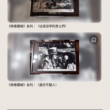
《映像蘭嶼》系列：〈佔用涼亭的男士們〉
《映像蘭嶼》系列：〈歲月不饒人〉