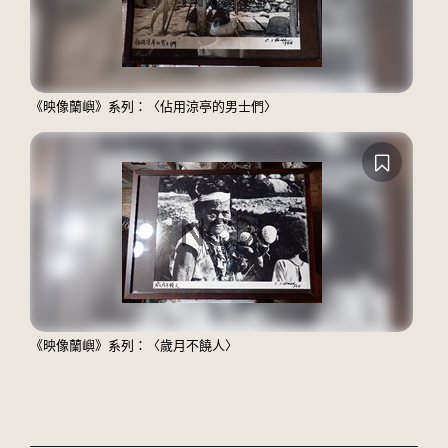
《映像蘭嶼》系列：〈佔用涼亭的男士們〉
《映像蘭嶼》系列：〈歲月不饒人〉