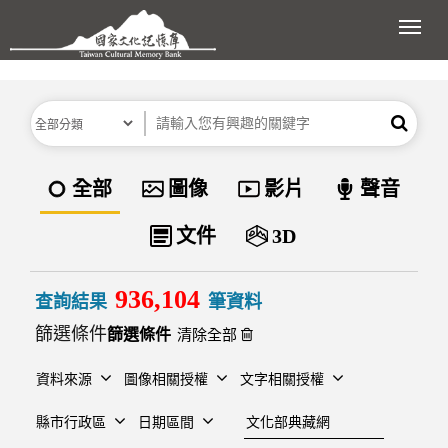
跳到主要內容區塊
展開
分類
關鍵字
搜尋
資料類型
全部
圖像
影片
聲音
文件
3D
936,104
查詢結果
筆資料
篩選條件
清除全部
資料來源
圖像相關授權
文字相關授權
建檔單位
縣市行政區
日期區間