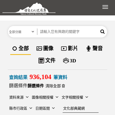
跳到主要內容區塊
展開
分類
關鍵字
搜尋
資料類型
全部
圖像
影片
聲音
文件
3D
936,104
查詢結果
筆資料
篩選條件
清除全部
資料來源
圖像相關授權
文字相關授權
建檔單位
縣市行政區
日期區間