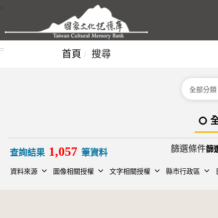
跳到主要內容區塊
:::
:::
首頁
搜尋
分類
篩選條件
1,057
查詢結果
筆資料
資料來源
圖像相關授權
文字相關授權
縣市行政區