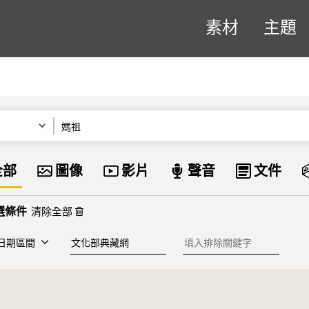
素材
主題
關鍵字
資料類型
全部
圖像
影片
聲音
文件
清除全部
建檔單位
排除關鍵字
日期區間