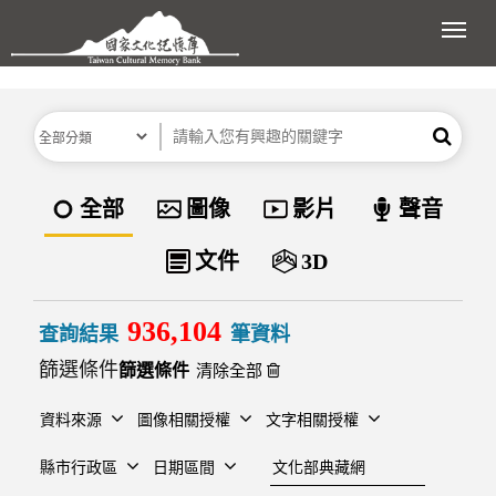
跳到主要內容區塊
展開
分類
關鍵字
搜尋
資料類型
全部
圖像
影片
聲音
文件
3D
936,104
查詢結果
筆資料
篩選條件
清除全部
資料來源
圖像相關授權
文字相關授權
建檔單位
縣市行政區
日期區間