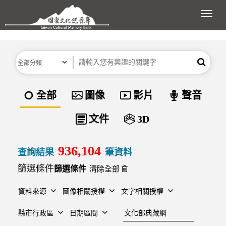
跳到主要內容區塊
展開
分類
關鍵字
搜尋
資料類型
全部
圖像
影片
聲音
文件
3D
936,104
查詢結果
筆資料
篩選條件
清除全部
資料來源
圖像相關授權
文字相關授權
建檔單位
縣市行政區
日期區間