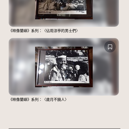
《映像蘭嶼》系列：〈佔用涼亭的男士們〉
《映像蘭嶼》系列：〈歲月不饒人〉