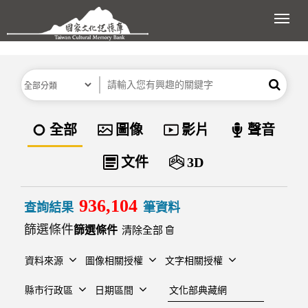
跳到主要內容區塊
展開
分類
關鍵字
搜尋
資料類型
全部
圖像
影片
聲音
文件
3D
936,104
查詢結果
筆資料
篩選條件
清除全部
資料來源
圖像相關授權
文字相關授權
建檔單位
縣市行政區
日期區間