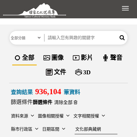
跳到主要內容區塊
展開
分類
關鍵字
搜尋
資料類型
全部
圖像
影片
聲音
文件
3D
936,104
查詢結果
筆資料
篩選條件
清除全部
資料來源
圖像相關授權
文字相關授權
建檔單位
縣市行政區
日期區間