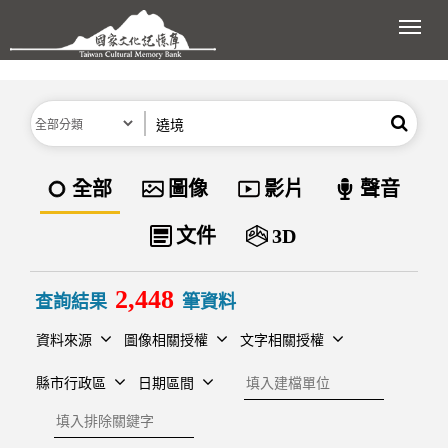
跳到主要內容區塊
展開
分類
關鍵字
搜尋
資料類型
全部
圖像
影片
聲音
文件
3D
2,448
查詢結果
筆資料
資料來源
圖像相關授權
文字相關授權
建檔單位
縣市行政區
日期區間
排除關鍵字