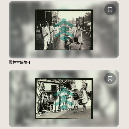
鳳林宮遶境-1