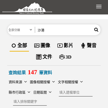
跳到主要內容區塊
展開
分類
關鍵字
搜尋
資料類型
全部
圖像
影片
聲音
文件
3D
147
查詢結果
筆資料
資料來源
圖像相關授權
文字相關授權
建檔單位
縣市行政區
日期區間
排除關鍵字