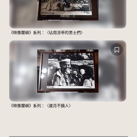
《映像蘭嶼》系列：〈佔用涼亭的男士們〉
《映像蘭嶼》系列：〈歲月不饒人〉