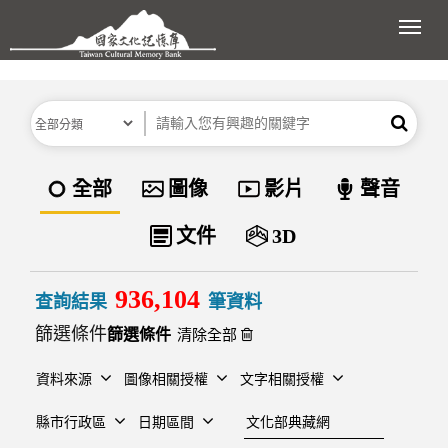
跳到主要內容區塊
展開
分類
關鍵字
搜尋
資料類型
全部
圖像
影片
聲音
文件
3D
936,104
查詢結果
筆資料
篩選條件
清除全部
資料來源
圖像相關授權
文字相關授權
建檔單位
縣市行政區
日期區間