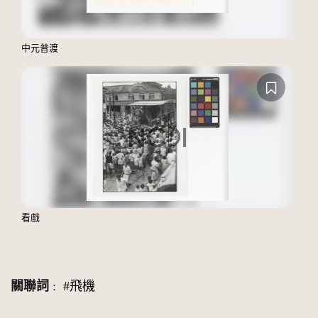
中元普渡
看戲
關聯詞
:
#飛機