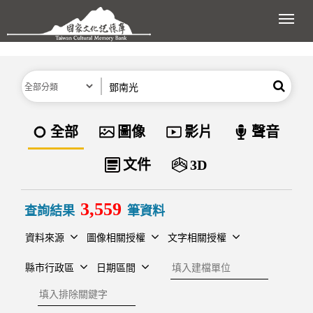
跳到主要內容區塊
展開
分類
關鍵字
搜尋
資料類型
全部
圖像
影片
聲音
文件
3D
3,559
查詢結果
筆資料
資料來源
圖像相關授權
文字相關授權
建檔單位
縣市行政區
日期區間
排除關鍵字