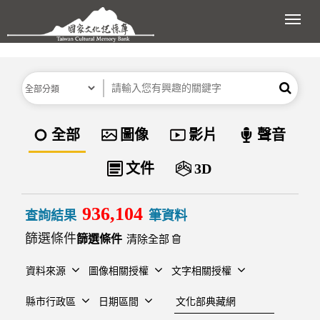
跳到主要內容區塊
展開
分類
關鍵字
搜尋
資料類型
全部
圖像
影片
聲音
文件
3D
936,104
查詢結果
筆資料
篩選條件
清除全部
資料來源
圖像相關授權
文字相關授權
建檔單位
縣市行政區
日期區間