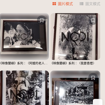
圖片模式
圖文模式
《映像蘭嶼》系列：〈阿嬤的老人斑〉
《映像蘭嶼》系列：〈我要香煙〉