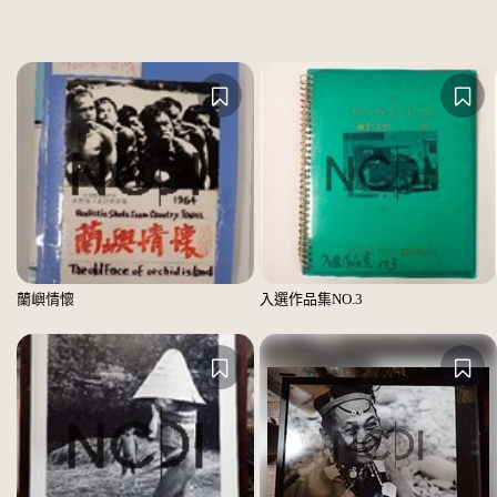
蘭嶼情懷
入選作品集NO.3