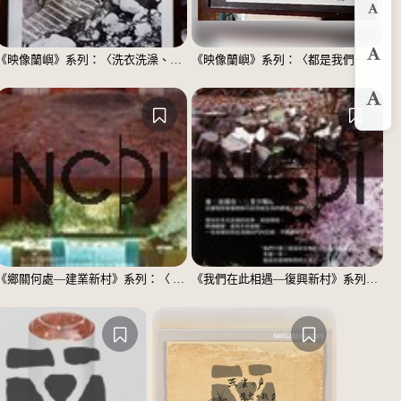
縮
《映像蘭嶼》系列：〈洗衣洗澡、都在這裡〉
《映像蘭嶼》系列：〈都是我們一家人〉
預
放
《鄉關何處—建業新村》系列：〈 邱敬賢04〉
《我們在此相遇—復興新村》系列：〈殘響04〉