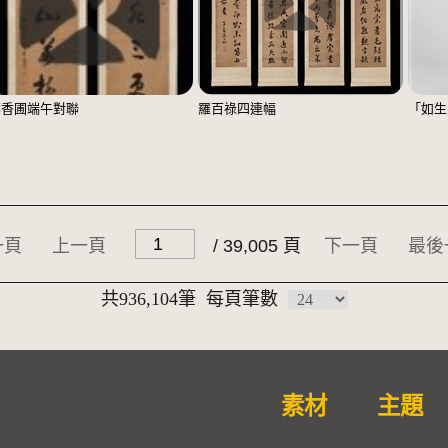
鄭香圃端午對聯
羅百祿四連幅
「如生
一頁
上一頁
/ 39,005 頁
下一頁
最後
共936,104筆
每頁筆數
素材
主題