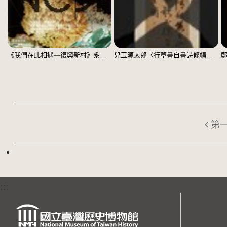
《我們在此相遇—復興新村》系列：〈殘響03〉
兒玉源太郎〈行草書自書詩條幅〉（印本）
第
:::