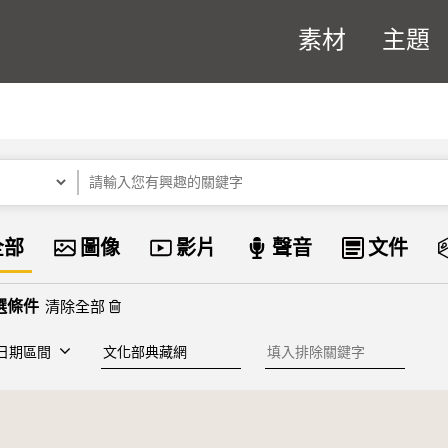
素材
主題
關鍵字
資料類型
全部
圖像
影片
聲音
文件
清除全部
建檔單位
排除關鍵字
日期區間