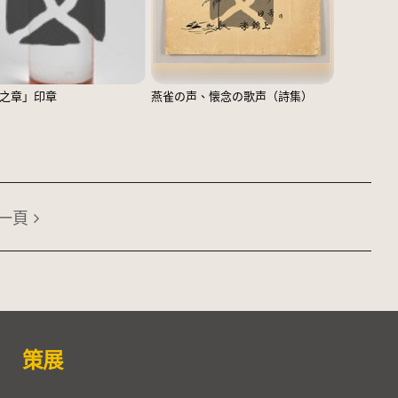
之章」印章
燕雀の声、懐念の歌声（詩集）
一頁
策展