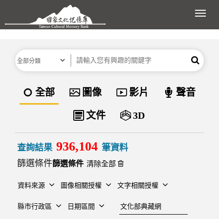
跳到主要內容區塊
展開
分類
關鍵字
搜尋
資料類型
全部
圖像
影片
聲音
文件
3D
936,104
查詢結果
筆資料
篩選條件
清除全部
資料來源
圖像相關授權
文字相關授權
建檔單位
縣市行政區
日期區間