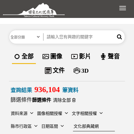
跳到主要內容區塊
展開
分類
關鍵字
搜尋
資料類型
全部
圖像
影片
聲音
文件
3D
936,104
查詢結果
筆資料
篩選條件
清除全部
資料來源
圖像相關授權
文字相關授權
建檔單位
縣市行政區
日期區間