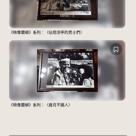
《映像蘭嶼》系列：〈佔用涼亭的男士們〉
《映像蘭嶼》系列：〈歲月不饒人〉