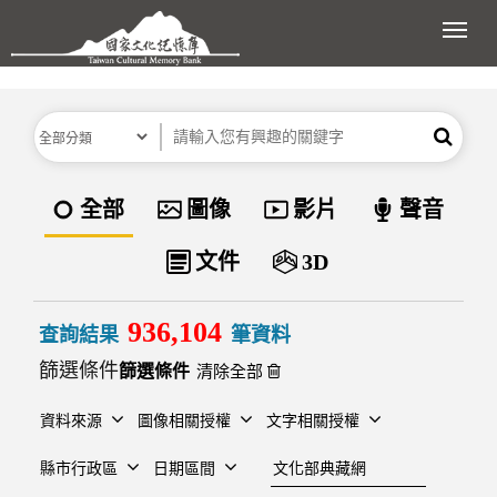
跳到主要內容區塊
展開
分類
關鍵字
搜尋
資料類型
全部
圖像
影片
聲音
文件
3D
936,104
查詢結果
筆資料
篩選條件
清除全部
資料來源
圖像相關授權
文字相關授權
建檔單位
縣市行政區
日期區間