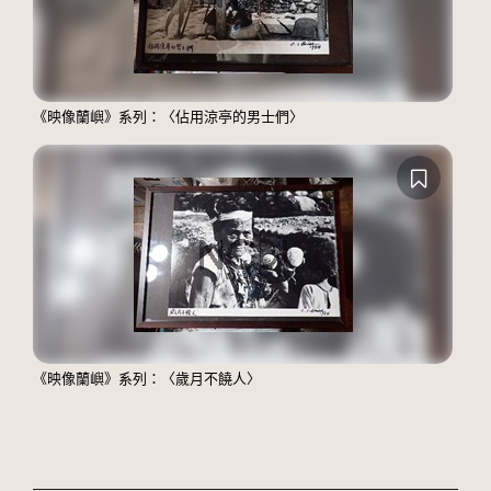
《映像蘭嶼》系列：〈佔用涼亭的男士們〉
《映像蘭嶼》系列：〈歲月不饒人〉