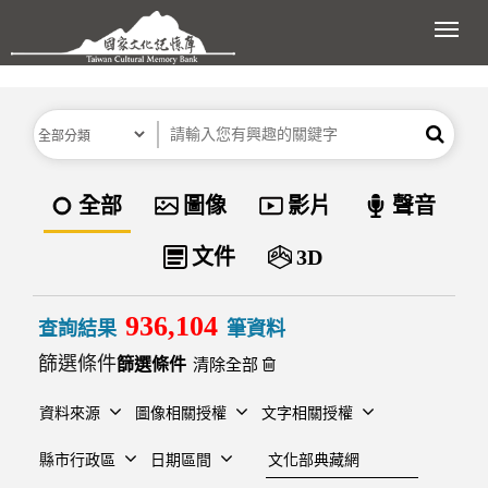
跳到主要內容區塊
展開
分類
關鍵字
搜尋
資料類型
全部
圖像
影片
聲音
文件
3D
936,104
查詢結果
筆資料
篩選條件
清除全部
資料來源
圖像相關授權
文字相關授權
建檔單位
縣市行政區
日期區間