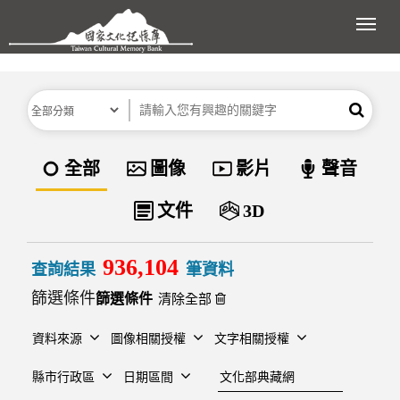
跳到主要內容區塊
展開
分類
關鍵字
搜尋
資料類型
全部
圖像
影片
聲音
文件
3D
936,104
查詢結果
筆資料
篩選條件
清除全部
資料來源
圖像相關授權
文字相關授權
建檔單位
縣市行政區
日期區間