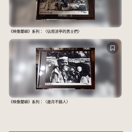
《映像蘭嶼》系列：〈佔用涼亭的男士們〉
《映像蘭嶼》系列：〈歲月不饒人〉