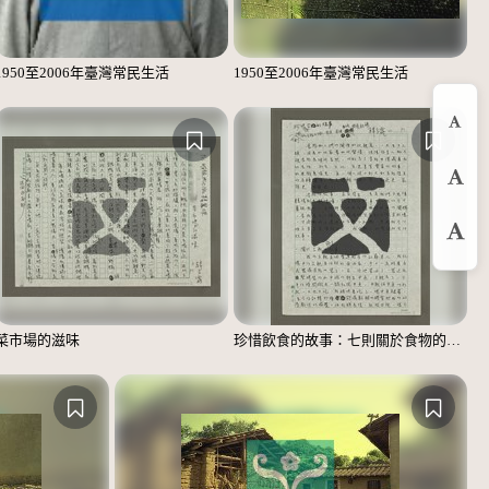
1950至2006年臺灣常民生活
1950至2006年臺灣常民生活
縮
預
放
菜市場的滋味
珍惜飲食的故事：七則關於食物的個人、家庭、家族、社會、國族記憶