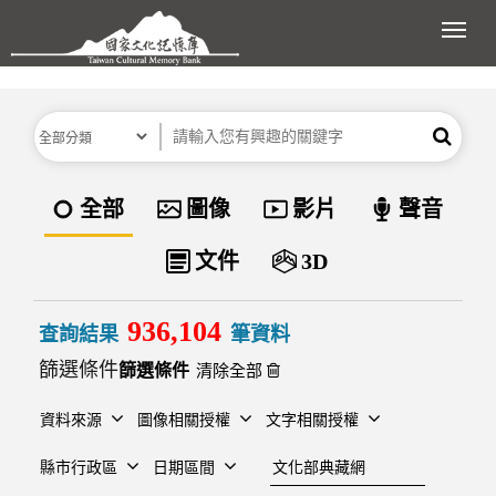
跳到主要內容區塊
展開
分類
關鍵字
搜尋
資料類型
全部
圖像
影片
聲音
文件
3D
936,104
查詢結果
筆資料
篩選條件
清除全部
資料來源
圖像相關授權
文字相關授權
建檔單位
縣市行政區
日期區間