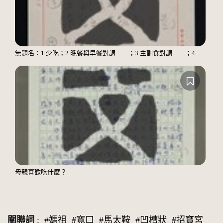
無題名：1.少吃；2.晚餐與早餐對調……；3.主副食對調……；4.多運動
母親喜歡吃什麼？
關聯詞
:
#媽祖
#寬口
#馬太鞍
#凹槽狀
#招寶宮