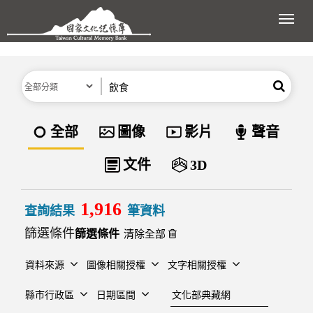
跳到主要內容區塊
展開
分類
關鍵字
搜尋
資料類型
全部
圖像
影片
聲音
文件
3D
1,916
查詢結果
筆資料
篩選條件
清除全部
資料來源
圖像相關授權
文字相關授權
建檔單位
縣市行政區
日期區間