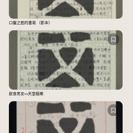
口腹之慾的書寫 （影本）
飲食男女vs天堂極樂