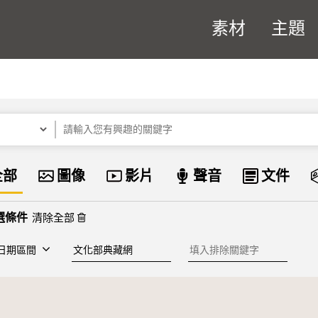
素材
主題
關鍵字
資料類型
全部
圖像
影片
聲音
文件
清除全部
建檔單位
排除關鍵字
日期區間