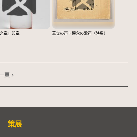
之章」印章
燕雀の声、懐念の歌声（詩集）
一頁
策展