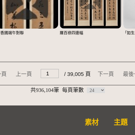
鄭香圃端午對聯
羅百祿四連幅
「如生
一頁
上一頁
/ 39,005 頁
下一頁
最後
共936,104筆
每頁筆數
素材
主題