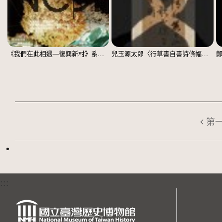
《我們在此相遇—復興新村》系列：〈殘響03〉
兒玉源太郎〈行草書自書詩條幅〉（印本）
第
:::