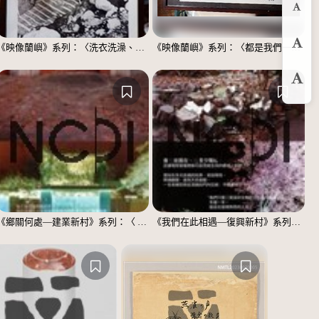
縮
《映像蘭嶼》系列：〈洗衣洗澡、都在這裡〉
《映像蘭嶼》系列：〈都是我們一家人〉
預
放
《鄉關何處—建業新村》系列：〈 邱敬賢04〉
《我們在此相遇—復興新村》系列：〈殘響04〉