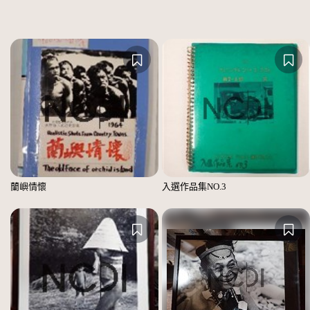
蘭嶼情懷
入選作品集NO.3