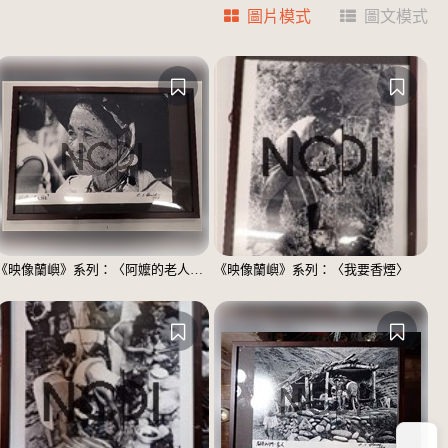
圖片模式
圖文模式
《映像蘭嶼》系列：〈阿嬤的老人斑〉
《映像蘭嶼》系列：〈我要香煙〉