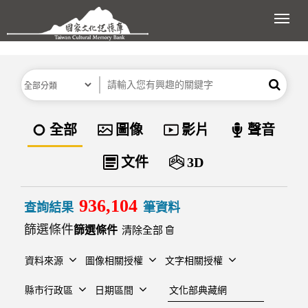
跳到主要內容區塊
展開
分類
關鍵字
搜尋
資料類型
全部
圖像
影片
聲音
文件
3D
936,104
查詢結果
筆資料
篩選條件
清除全部
資料來源
圖像相關授權
文字相關授權
建檔單位
縣市行政區
日期區間