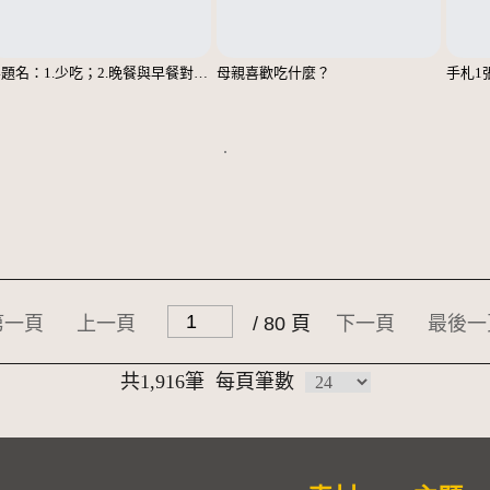
無題名：1.少吃；2.晚餐與早餐對調……；3.主副食對調……；4.多運動
母親喜歡吃什麼？
手札1
第一頁
上一頁
/ 80 頁
下一頁
最後一
共1,916筆
每頁筆數