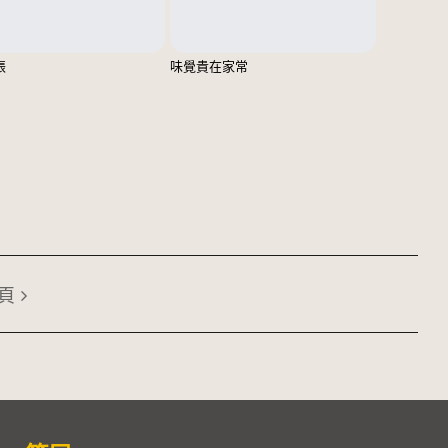
張
味覺貴在家常
頁