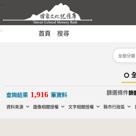
跳到主要內容區塊
:::
:::
首頁
搜尋
分類
篩選條件
1,916
查詢結果
筆資料
資料來源
圖像相關授權
文字相關授權
縣市行政區