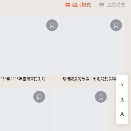
圖片模式
圖文模式
1950至2006年臺灣常民生活
珍惜飲食的故事：七則關於食物的個人、家庭、家族、社會、國族記憶
縮
預
放