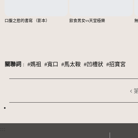
口腹之慾的書寫 （影本）
飲食男女vs天堂極樂
關聯詞
:
#媽祖
#寬口
#馬太鞍
#凹槽狀
#招寶宮
:::