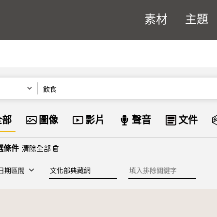
素材
主題
關鍵字
資料類型
全部
圖像
影片
聲音
文件
清除全部
建檔單位
排除關鍵字
日期區間