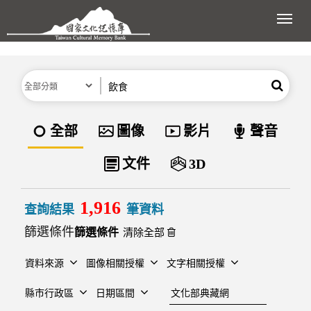
跳到主要內容區塊
展開
分類
關鍵字
搜尋
資料類型
全部
圖像
影片
聲音
文件
3D
1,916
查詢結果
筆資料
篩選條件
清除全部
資料來源
圖像相關授權
文字相關授權
建檔單位
縣市行政區
日期區間