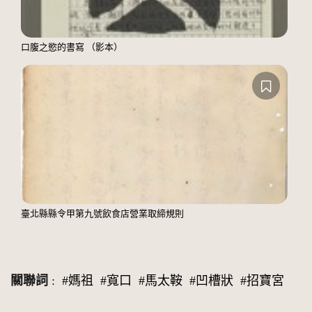
口腹之慾的書寫 （影本）
臺北縣縣令甲第九號飲食店營業取締規則
關聯詞
:
#媽祖
#寬口
#馬太鞍
#凹槽狀
#招寶宮