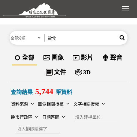
跳到主要內容區塊
展開
分類
關鍵字
搜尋
資料類型
全部
圖像
影片
聲音
文件
3D
5,744
查詢結果
筆資料
資料來源
圖像相關授權
文字相關授權
建檔單位
縣市行政區
日期區間
排除關鍵字