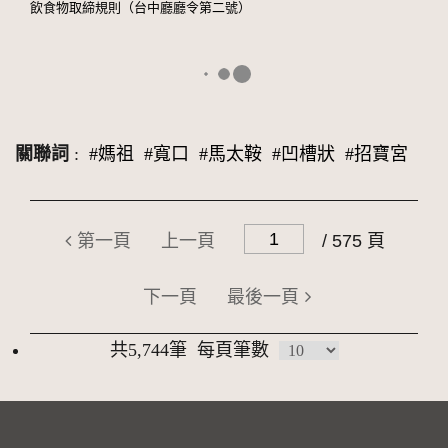
飲食物取締規則（台中廳廳令第二號）
關聯詞
:
#媽祖
#寬口
#馬太鞍
#凹槽狀
#招寶宮
第一頁
上一頁
/ 575 頁
下一頁
最後一頁
共5,744筆
每頁筆數