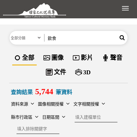
跳到主要內容區塊
展開
分類
關鍵字
搜尋
資料類型
全部
圖像
影片
聲音
文件
3D
5,744
查詢結果
筆資料
資料來源
圖像相關授權
文字相關授權
建檔單位
縣市行政區
日期區間
排除關鍵字