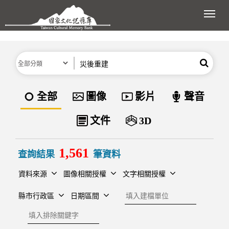
跳到主要內容區塊
展開
分類
關鍵字
搜尋
資料類型
全部
圖像
影片
聲音
文件
3D
1,561
查詢結果
筆資料
資料來源
圖像相關授權
文字相關授權
建檔單位
縣市行政區
日期區間
排除關鍵字