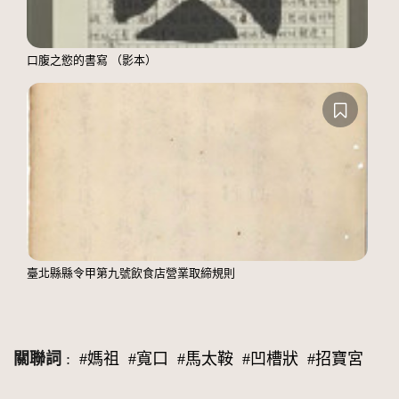
口腹之慾的書寫 （影本）
臺北縣縣令甲第九號飲食店營業取締規則
關聯詞
:
#媽祖
#寬口
#馬太鞍
#凹槽狀
#招寶宮