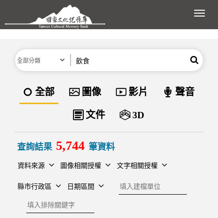
跳到主要內容區塊
展開
分類
關鍵字
搜尋
資料類型
全部
圖像
影片
聲音
文件
3D
5,744
查詢結果
筆資料
資料來源
圖像相關授權
文字相關授權
建檔單位
縣市行政區
日期區間
排除關鍵字