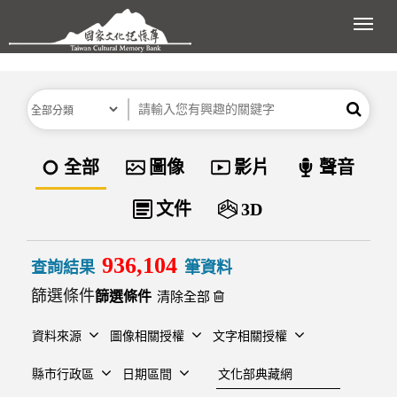
跳到主要內容區塊
展開
分類
關鍵字
搜尋
資料類型
全部
圖像
影片
聲音
文件
3D
936,104
查詢結果
筆資料
篩選條件
清除全部
資料來源
圖像相關授權
文字相關授權
建檔單位
縣市行政區
日期區間