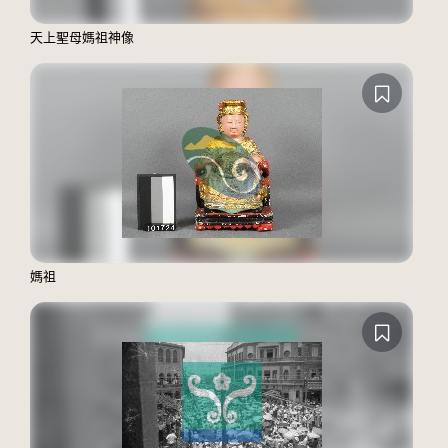
天上聖母媽祖神像
媽祖