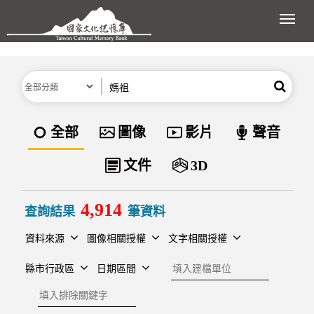
跳到主要內容區塊
展開
分類
關鍵字
搜尋
資料類型
全部
圖像
影片
聲音
文件
3D
4,914
查詢結果
筆資料
資料來源
圖像相關授權
文字相關授權
建檔單位
縣市行政區
日期區間
排除關鍵字