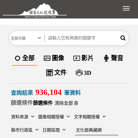
跳到主要內容區塊
展開
分類
關鍵字
搜尋
資料類型
全部
圖像
影片
聲音
文件
3D
936,104
查詢結果
筆資料
篩選條件
清除全部
資料來源
圖像相關授權
文字相關授權
建檔單位
縣市行政區
日期區間