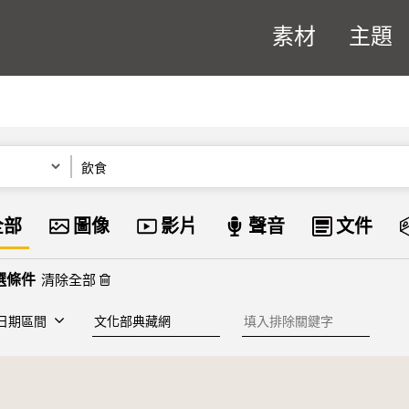
素材
主題
關鍵字
資料類型
全部
圖像
影片
聲音
文件
清除全部
建檔單位
排除關鍵字
日期區間