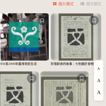
圖片模式
圖文模式
1950至2006年臺灣常民生活
珍惜飲食的故事：七則關於食物的個人、家庭、家族、社會、國族記憶
縮
預
放