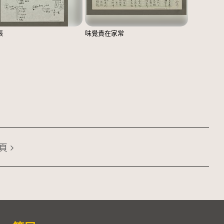
張
味覺貴在家常
頁