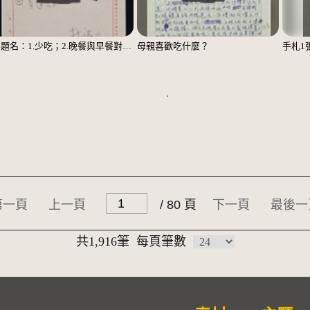
無題名：1.少吃；2.晚餐與早餐對調……；3.主副食對調……；4.多運動
母親喜歡吃什麼？
手札1
第一頁
上一頁
/ 80 頁
下一頁
最後一
共1,916筆
每頁筆數