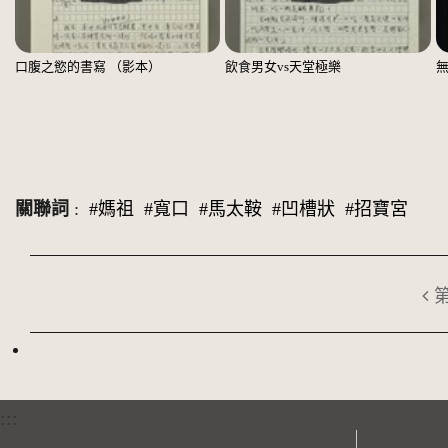
口腹之慾的書寫 （影本）
飲食男女vs天堂極樂
關聯詞
:
#媽祖
#寬口
#馬太鞍
#凹槽狀
#招寶宮
:::