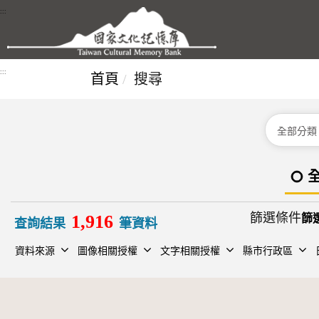
跳到主要內容區塊
:::
:::
首頁
搜尋
分類
篩選條件
1,916
查詢結果
筆資料
資料來源
圖像相關授權
文字相關授權
縣市行政區