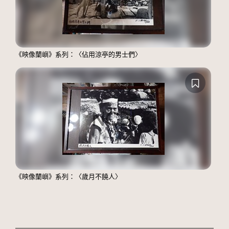
《映像蘭嶼》系列：〈佔用涼亭的男士們〉
《映像蘭嶼》系列：〈歲月不饒人〉