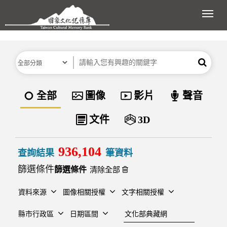
跳到主要內容區塊
展開
分類
關鍵字
搜尋
資料類型
全部
圖像
影片
聲音
文件
3D
936,104
查詢結果
筆資料
篩選條件
清除全部
資料來源
圖像相關授權
文字相關授權
建檔單位
縣市行政區
日期區間