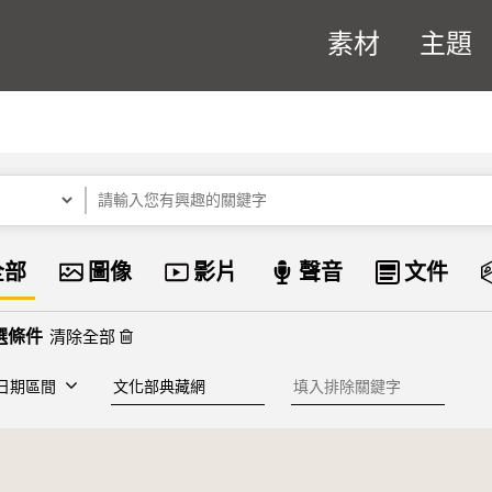
素材
主題
關鍵字
資料類型
全部
圖像
影片
聲音
文件
清除全部
建檔單位
排除關鍵字
日期區間