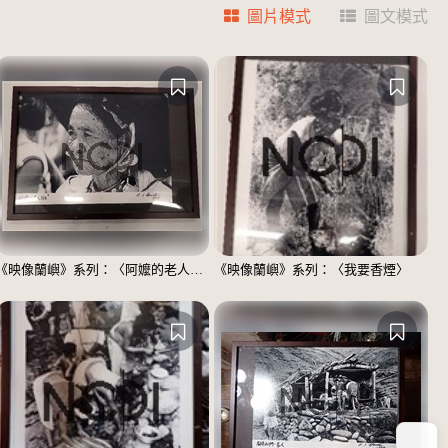
圖片模式
圖文模式
《映像蘭嶼》系列：〈阿嬤的老人斑〉
《映像蘭嶼》系列：〈我要香煙〉