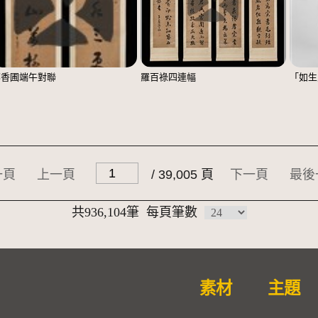
鄭香圃端午對聯
羅百祿四連幅
「如生
一頁
上一頁
/ 39,005 頁
下一頁
最後
共936,104筆
每頁筆數
素材
主題