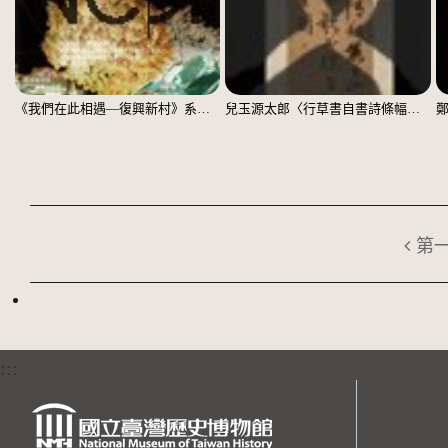
《我們在此相遇—復興新村》系列：〈殘響03〉
兒玉源太郎〈行草書自書詩條幅〉（印本）
第
:::