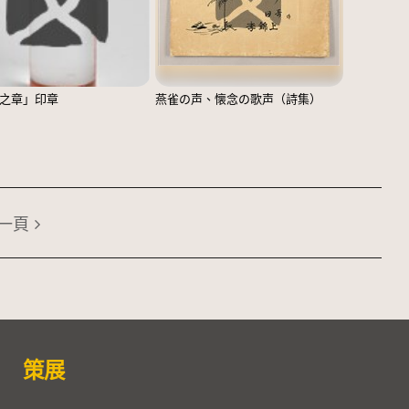
之章」印章
燕雀の声、懐念の歌声（詩集）
一頁
策展