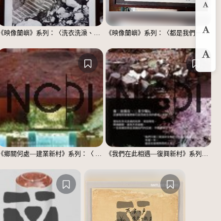
縮
《映像蘭嶼》系列：〈洗衣洗澡、都在這裡〉
《映像蘭嶼》系列：〈都是我們一家人〉
預
放
《鄉關何處—建業新村》系列：〈 邱敬賢04〉
《我們在此相遇—復興新村》系列：〈殘響04〉