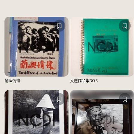
蘭嶼情懷
入選作品集NO.3