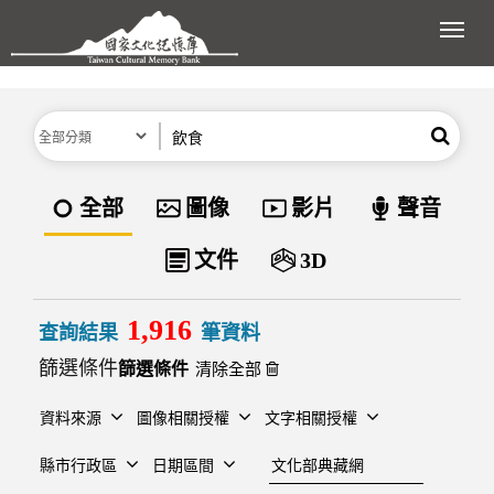
跳到主要內容區塊
展開
分類
關鍵字
搜尋
資料類型
全部
圖像
影片
聲音
文件
3D
1,916
查詢結果
筆資料
篩選條件
清除全部
資料來源
圖像相關授權
文字相關授權
建檔單位
縣市行政區
日期區間