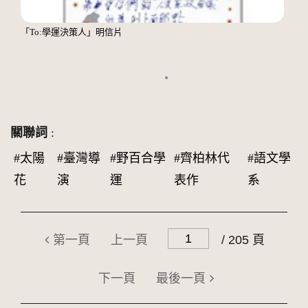
「To:學運決策人」明信片
關聯詞
:
#太陽
#臺灣導
#野百合學
#齊柏林代
#語文學
花
演
運
表作
系
第一頁
上一頁
/ 205 頁
下一頁
最後一頁