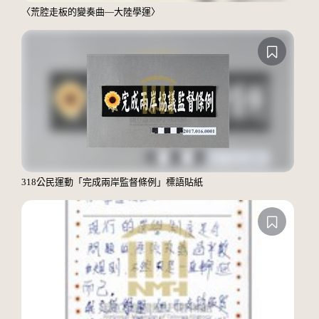
〈荒腔走板的變奏曲—大陸學運〉
318公民運動「完成兩岸監督條例」標語貼紙