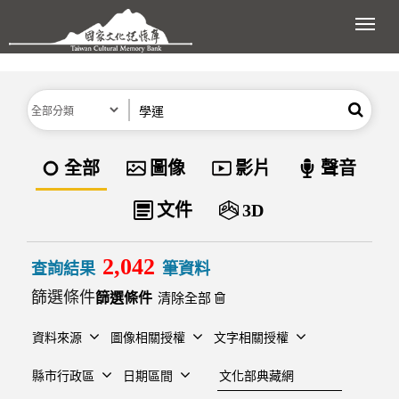
跳到主要內容區塊
展開
分類
關鍵字
搜尋
資料類型
全部
圖像
影片
聲音
文件
3D
2,042
查詢結果
筆資料
篩選條件
清除全部
資料來源
圖像相關授權
文字相關授權
建檔單位
縣市行政區
日期區間