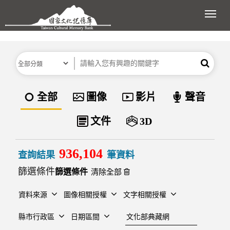
跳到主要內容區塊
展開
分類
關鍵字
搜尋
資料類型
全部
圖像
影片
聲音
文件
3D
936,104
查詢結果
筆資料
篩選條件
清除全部
資料來源
圖像相關授權
文字相關授權
建檔單位
縣市行政區
日期區間