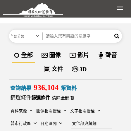
跳到主要內容區塊
展開
分類
關鍵字
搜尋
資料類型
全部
圖像
影片
聲音
文件
3D
936,104
查詢結果
筆資料
篩選條件
清除全部
資料來源
圖像相關授權
文字相關授權
建檔單位
縣市行政區
日期區間