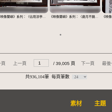
《映像蘭嶼》系列：〈佔用涼亭的男士們〉
《映像蘭嶼》系列：〈歲月不饒人〉
一頁
上一頁
/ 39,005 頁
下一頁
最後
共936,104筆
每頁筆數
素材
主題