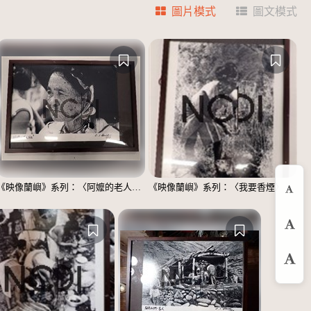
圖片模式
圖文模式
《映像蘭嶼》系列：〈阿嬤的老人斑〉
《映像蘭嶼》系列：〈我要香煙〉
縮
預
放