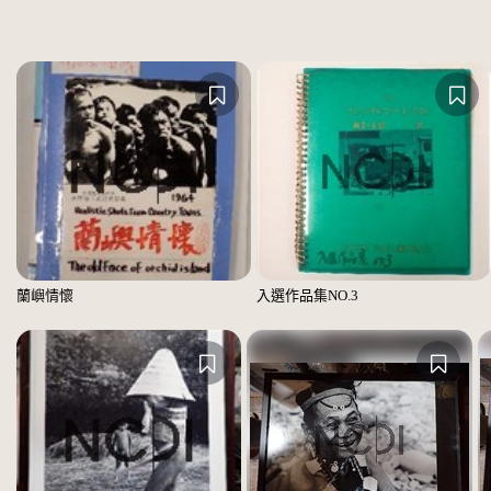
蘭嶼情懷
入選作品集NO.3