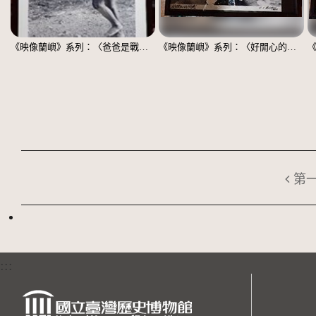
《映像蘭嶼》系列：〈爸爸是戰士〉
《映像蘭嶼》系列：〈好開心的阿嬤〉
第
:::