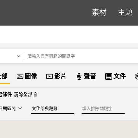
素材
主題
關鍵字
資料類型
全部
圖像
影片
聲音
文件
清除全部
建檔單位
排除關鍵字
日期區間