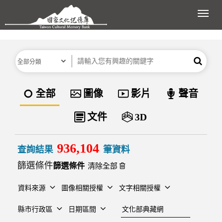
跳到主要內容區塊
展開
分類
關鍵字
搜尋
資料類型
全部
圖像
影片
聲音
文件
3D
936,104
查詢結果
筆資料
篩選條件
清除全部
資料來源
圖像相關授權
文字相關授權
建檔單位
縣市行政區
日期區間