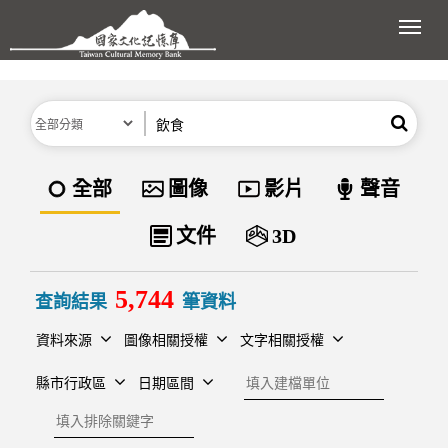
跳到主要內容區塊
展開
分類
關鍵字
搜尋
資料類型
全部
圖像
影片
聲音
文件
3D
5,744
查詢結果
筆資料
資料來源
圖像相關授權
文字相關授權
建檔單位
縣市行政區
日期區間
排除關鍵字