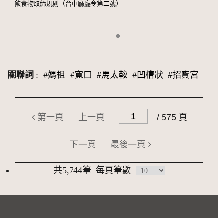
飲食物取締規則（台中廳廳令第二號）
關聯詞
:
#媽祖
#寬口
#馬太鞍
#凹槽狀
#招寶宮
第一頁
上一頁
/ 575 頁
下一頁
最後一頁
共5,744筆
每頁筆數