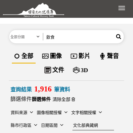
跳到主要內容區塊
展開
分類
關鍵字
搜尋
資料類型
全部
圖像
影片
聲音
文件
3D
1,916
查詢結果
筆資料
篩選條件
清除全部
資料來源
圖像相關授權
文字相關授權
建檔單位
縣市行政區
日期區間