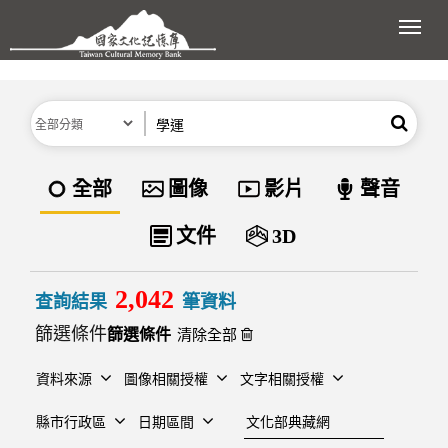
跳到主要內容區塊
展開
分類
關鍵字
搜尋
資料類型
全部
圖像
影片
聲音
文件
3D
2,042
查詢結果
筆資料
篩選條件
清除全部
資料來源
圖像相關授權
文字相關授權
建檔單位
縣市行政區
日期區間