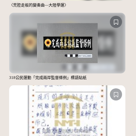
〈荒腔走板的變奏曲—大陸學運〉
318公民運動「完成兩岸監督條例」標語貼紙