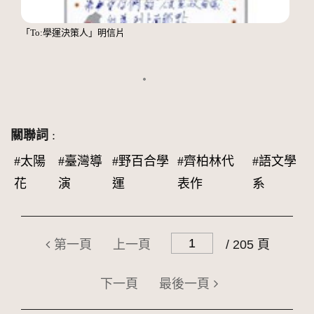
「To:學運決策人」明信片
關聯詞
:
#太陽
#臺灣導
#野百合學
#齊柏林代
#語文學
花
演
運
表作
系
第一頁
上一頁
/ 205 頁
下一頁
最後一頁